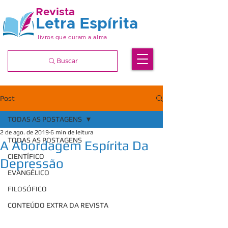
Revista
Letra Espírita
livros que curam a alma
Buscar
Post
TODAS AS POSTAGENS
2 de ago. de 2019
6 min de leitura
TODAS AS POSTAGENS
A Abordagem Espírita Da
CIENTÍFICO
Depressão
EVANGÉLICO
FILOSÓFICO
CONTEÚDO EXTRA DA REVISTA