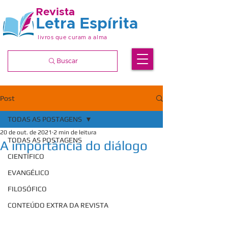
Revista
Letra Espírita
livros que curam a alma
Buscar
Post
TODAS AS POSTAGENS
20 de out. de 2021
2 min de leitura
TODAS AS POSTAGENS
A importância do diálogo
CIENTÍFICO
EVANGÉLICO
FILOSÓFICO
CONTEÚDO EXTRA DA REVISTA