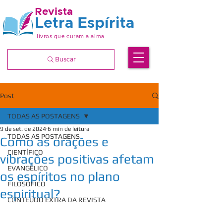
Revista
Letra Espírita
livros que curam a alma
Buscar
Post
TODAS AS POSTAGENS
9 de set. de 2024
6 min de leitura
TODAS AS POSTAGENS
Como as orações e
CIENTÍFICO
vibrações positivas afetam
EVANGÉLICO
os espíritos no plano
FILOSÓFICO
espiritual?
CONTEÚDO EXTRA DA REVISTA