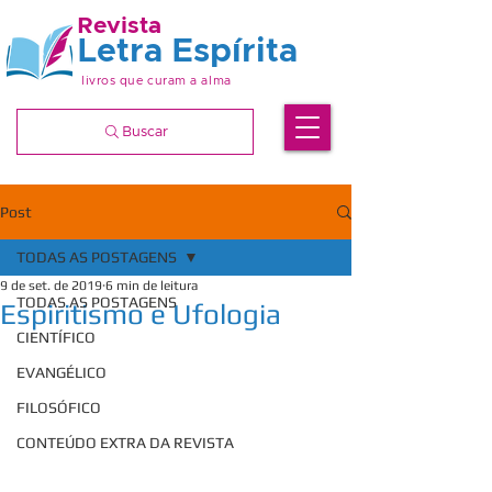
Revista
Letra Espírita
livros que curam a alma
Buscar
Post
TODAS AS POSTAGENS
9 de set. de 2019
6 min de leitura
TODAS AS POSTAGENS
Espiritismo e Ufologia
CIENTÍFICO
EVANGÉLICO
FILOSÓFICO
CONTEÚDO EXTRA DA REVISTA