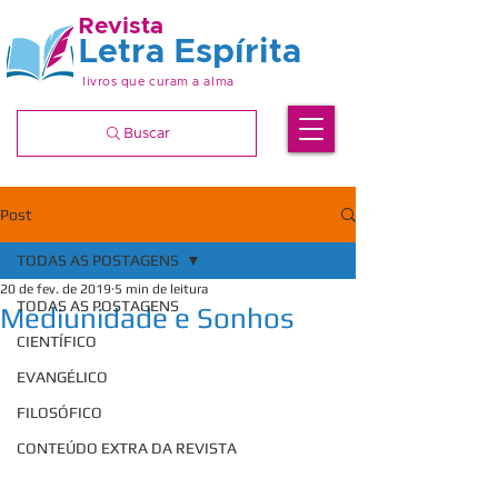
Revista
Letra Espírita
livros que curam a alma
Buscar
Post
TODAS AS POSTAGENS
20 de fev. de 2019
5 min de leitura
TODAS AS POSTAGENS
Mediunidade e Sonhos
CIENTÍFICO
EVANGÉLICO
FILOSÓFICO
CONTEÚDO EXTRA DA REVISTA