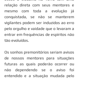
relação direta com seus mentores e 
mesmo com toda a evolução já 
conquistada, se não se manterem 
vigilantes podem ser induzidos ao erro 
pelo orgulho e vaidade que o levaram a 
entrar em frequências de espíritos não 
tão evoluídos.
Os sonhos premonitórios seriam avisos 
de nossos mentores para situações 
futuras as quais poderão ocorrer ou 
não dependendo se o aviso foi 
entendido e a situação mudada pelo 
livre arbítrio, pois nada é imutável.
Assim quando tivermos um sonho 
“ruim” que possamos ao acordar pedir 
aos nossos irmãos espirituais que nos 