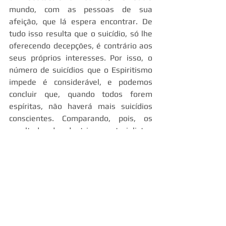
mundo, com as pessoas de sua 
afeição, que lá espera encontrar. De 
tudo isso resulta que o suicídio, só lhe 
oferecendo decepções, é contrário aos 
seus próprios interesses. Por isso, o 
número de suicídios que o Espiritismo 
impede é considerável, e podemos 
concluir que, quando todos forem 
espíritas, não haverá mais suicídios 
conscientes. Comparando, pois, os 
resultados das doutrinas materialistas 
e espírita, sob o ponto de vista do 
suicídio, vemos que a lógica de uma 
conduz a ele, enquanto a lógica de 
outra o evita, o que é confirmado pela 
experiência.
FILOSÓFICO