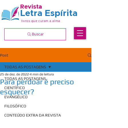
Revista
Letra Espírita
livros que curam a alma
Buscar
Post
TODAS AS POSTAGENS
25 de dez. de 2022
4 min de leitura
TODAS AS POSTAGENS
Para perdoar é preciso
CIENTÍFICO
esquecer?
EVANGÉLICO
FILOSÓFICO
CONTEÚDO EXTRA DA REVISTA