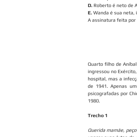
D.
 Roberto é neto de A
E.
 Wanda é sua neta, 
A assinatura feita po
Quarto filho de Aníba
ingressou no Exército
hospital, mas a infec
de 1941. Apenas um 
psicografadas por Chi
1980.
Trecho 1
Querida mamãe, peço 