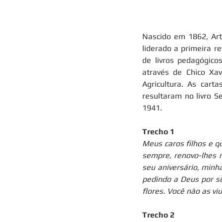
Nascido em 1862, Arth
liderado a primeira r
de livros pedagógico
através de Chico Xav
Agricultura. As cart
resultaram no livro 
1941.
Trecho 1
Meus caros filhos e qu
sempre, renovo-lhes 
seu aniversário, minh
pedindo a Deus por su
flores. Você não as vi
Trecho 2