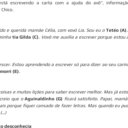
 está escrevendo a carta com a ajuda do avô”, informaçã
 Chico.
do e querida mamãe Célia, com vovó Lia. Sou eu o 
Tetéo (A)
minha
 tia Gilda (C)
. Vovô me auxilia a escrever porque estou 
escer. Estou aprendendo a escrever só para dizer ao seu carin
morri (E)
.
oisas e muitas lições para saber escrever melhor. Mas já esto
creio que o 
Aguinaldinho (G)
 ficará satisfeito. Papai, mamãe
is porque fiquei cansado de fazer letras. Mas quando eu puder
(…)
co desconhecia