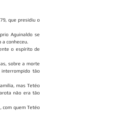
9, que presidiu o 
rio Aguinaldo se 
o a conheceu.
te o espírito de 
as, sobre a morte 
interrompido tão 
amília, mas Tetéo 
rota não era tão 
a, com quem Tetéo 