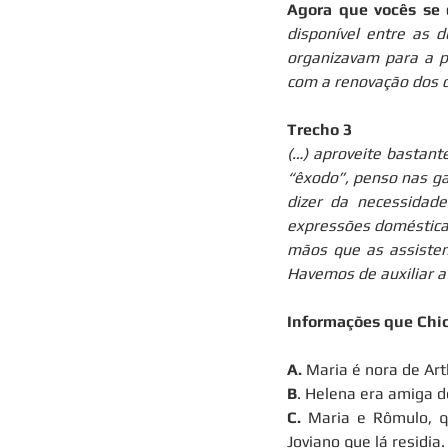
Agora que vocês se 
disponível entre as 
organizavam para a p
com a renovação dos d
Trecho 3
(…) aproveite bastant
“êxodo”, penso nas ga
dizer da necessidade
expressões domésticas
mãos que as assistem
Havemos de auxiliar a 
Informações que Chi
A.
 Maria é nora de Ar
B
. Helena era amiga d
C.
 Maria e Rômulo, qu
Joviano que lá residia.