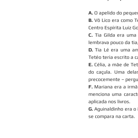
A.
 O apelido do peque
B.
 Vô Lico era como T
Centro Espírita Luiz 
C.
 Tia Gilda era uma 
lembrava pouco da tia,
D.
 Tia Lé era uma am
Tetéo teria escrito a c
E.
 Célia, a mãe de Te
do caçula. Uma delas
precocemente – perg
F.
 Mariana era a irmã
menciona uma caracte
aplicada nos livros.
G.
 Aguinaldinho era o
se compara na carta.