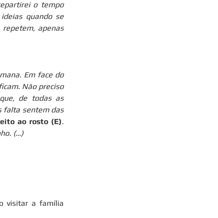
epartirei o tempo 
ideias quando se 
 repetem, apenas 
umana. Em face do 
icam. Não preciso 
que, de todas as 
 falta sentem das 
ito ao rosto (E)
. 
ho. (…)
isitar a família 