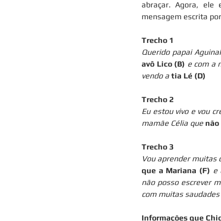
abraçar. Agora, ele
mensagem escrita por
Trecho 1
Querido papai Aguinal
avô Lico (B)
 e com a 
vendo a 
tia Lé (D)
Trecho 2
Eu estou vivo e vou cr
mamãe Célia que 
não 
Trecho 3
Vou aprender muitas c
que a Mariana (F)
 e 
não posso escrever ma
com muitas saudades 
Informações que Chi