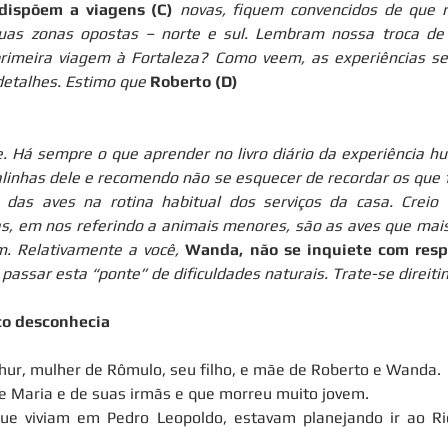
dispõem a viagens (C)
 novas, fiquem convencidos de que r
duas zonas opostas – norte e sul. Lembram nossa troca de 
rimeira viagem à Fortaleza? Como veem, as experiências se
etalhes. Estimo que 
Roberto (D)
e. Há sempre o que aprender no livro diário da experiência h
linhas dele e recomendo não se esquecer de recordar os que f
 das aves na rotina habitual dos serviços da casa. Creio 
, em nos referindo a animais menores, são as aves que mais
. Relativamente a você, 
Wanda, não se inquiete com respe
passar esta “ponte” de dificuldades naturais. Trate-se direitin
co desconhecia
thur, mulher de Rômulo, seu filho, e mãe de Roberto e Wanda.
e Maria e de suas irmãs e que morreu muito jovem.
e viviam em Pedro Leopoldo, estavam planejando ir ao Rio v