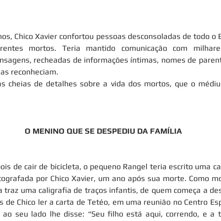
os, Chico Xavier confortou pessoas desconsoladas de todo o B
rentes mortos. Teria mantido comunicação com milhares
nsagens, recheadas de informações íntimas, nomes de parente
ias reconheciam.
tas cheias de detalhes sobre a vida dos mortos, que o médiu
O MENINO QUE SE DESPEDIU DA FAMÍLIA
is de cair de bicicleta, o pequeno Rangel teria escrito uma car
icografada por Chico Xavier, um ano após sua morte. Como mo
a traz uma caligrafia de traços infantis, de quem começa a des
 de Chico ler a carta de Tetéo, em uma reunião no Centro Espí
o seu lado lhe disse: “Seu filho está aqui, correndo, e a t