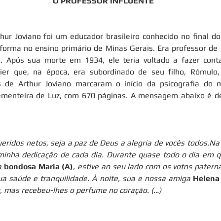
O PROFESSOR INFLUENTE
ur Joviano foi um educador brasileiro conhecido no final do 
eforma no ensino primário de Minas Gerais. Era professor de 
s. Após sua morte em 1934, ele teria voltado a fazer conta
ier que, na época, era subordinado de seu filho, Rômulo, 
as de Arthur Joviano marcaram o início da psicografia do 
Sementeira de Luz, com 670 páginas. A mensagem abaixo é de 
eridos netos, seja a paz de Deus a alegria de vocês todos.Na 
minha dedicação de cada dia. Durante quase todo o dia em 
a 
bondosa Maria (A)
, estive ao seu lado com os votos paterna
a saúde e tranquilidade. À noite, sua e nossa amiga 
Helena 
u, mas recebeu-lhes o perfume no coração. (…)