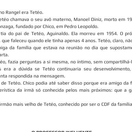
no Rangel era Tetéo.
etéo chamava o seu avô materno, Manoel Diniz, morto em 197
Gonzaga, fundado por Chico, em Pedro Leopoldo.
tia do pai de Tetéo, Aguinaldo. Ela morreu em 1954. O próp
 que faleceu quando ele tinha apenas 4 anos. Tetéo, claro, nã
iga da família que estava na reunião no dia que supostamen
arta.
téo, fazia perguntas a si mesma, no íntimo, sem compartilhá-l
 era a dúvida se Tetéo continuaria seu desenvolvimento, 
unta respondida na mensagem.
 de Tetéo. Chico podia até saber disso porque era amigo da f
rística da irmã só conhecida pelos mais próximos: que a ga
 irmão mais velho de Tetéo, conhecido por ser o CDF da famíli