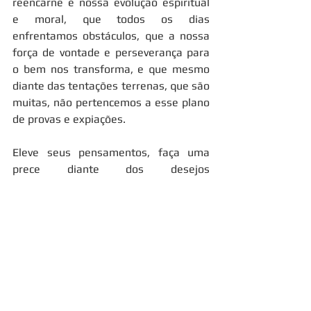
reencarne é nossa evolução espiritual 
e moral, que todos os dias 
enfrentamos obstáculos, que a nossa 
força de vontade e perseverança para 
o bem nos transforma, e que mesmo 
diante das tentações terrenas, que são 
muitas, não pertencemos a esse plano 
de provas e expiações. 
Eleve seus pensamentos, faça uma 
prece diante dos desejos 
incontroláveis, sintonize-se com 
espíritos do bem, pois a todo momento 
eles auxiliarão, mas depende apenas 
de você a mudança na sua vida, de 
seus vícios, confie!
‘’Quando o homem se encontra, de 
alguma forma, imerso na atmosfera do 