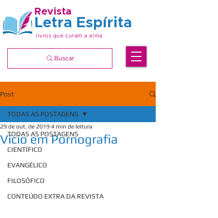
Revista
Letra Espírita
livros que curam a alma
Buscar
Post
TODAS AS POSTAGENS
29 de out. de 2019
4 min de leitura
TODAS AS POSTAGENS
Vício em Pornografia
CIENTÍFICO
EVANGÉLICO
FILOSÓFICO
CONTEÚDO EXTRA DA REVISTA