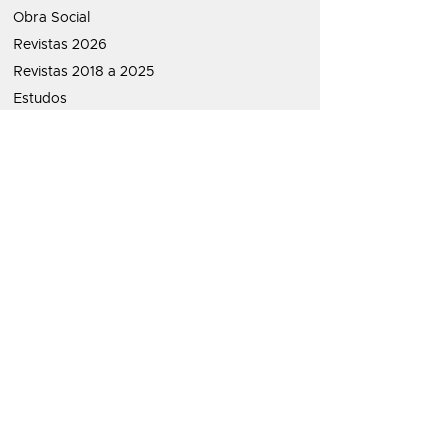
Obra Social
Revistas 2026
Revistas 2018 a 2025
Estudos
Política de Priva
cidade
ATENDIMENTO:
contato@letraespirita.com.br
Whatsapp:
22
99763-1655
Redes Sociais
Clube do Livro LETRA ESPÍRITA
Viana e Santos Livraria Espírita Ltda
CNPJ:
13.022.435
/0001-89
Rua Monsenhor Aquiles, 259
Jockey Club