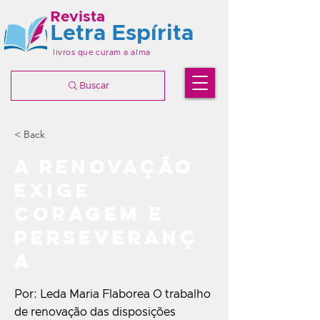
Revista
Letra Espírita
livros que curam a alma
Buscar
< Back
A renovação
exige
coragem e
perseveranç
a
Por: Leda Maria Flaborea O trabalho
de renovação das disposições