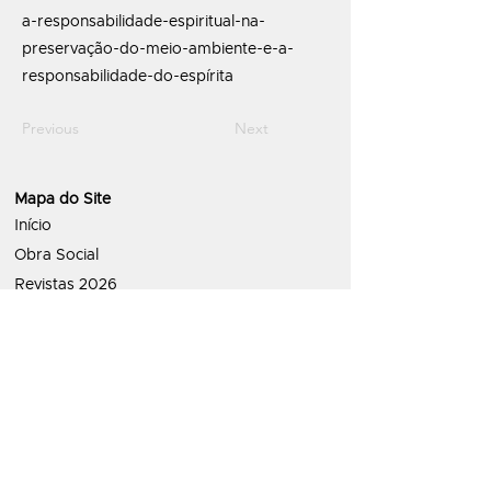
a-responsabilidade-espiritual-na-
preservação-do-meio-ambiente-e-a-
responsabilidade-do-espírita
Previous
Next
Mapa do Site
Início
Obra Social
Revistas 2026
Revistas 2018 a 2025
Estudos
Política de Priva
cidade
ATENDIMENTO:
contato@letraespirita.com.br
Whatsapp: