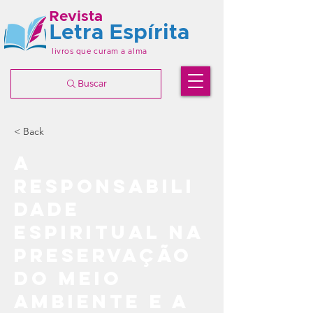
Revista
Letra Espírita
livros que curam a alma
Buscar
< Back
A
responsabili
dade
espiritual na
preservação
do meio
ambiente e a