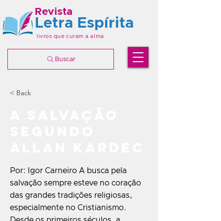
Revista
Letra Espírita
livros que curam a alma
Buscar
< Back
A salvação
segundo
Allan Kardec
Por: Igor Carneiro A busca pela
salvação sempre esteve no coração
das grandes tradições religiosas,
especialmente no Cristianismo.
Desde os primeiros séculos, a