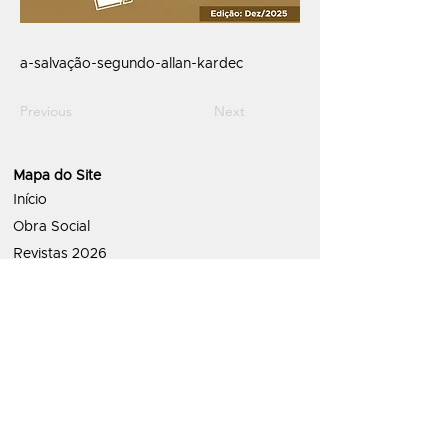
a-salvação-segundo-allan-kardec
Previous
Next
Mapa do Site
Início
Obra Social
Revistas 2026
Revistas 2018 a 2025
Estudos
Política de Priva
cidade
ATENDIMENTO:
contato@letraespirita.com.br
Whatsapp: