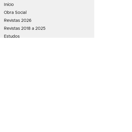
Início
Obra Social
Revistas 2026
Revistas 2018 a 2025
Estudos
Política de Priva
cidade
ATENDIMENTO:
contato@letraespirita.com.br
Whatsapp:
22
99763-1655
Redes Sociais
Clube do Livro LETRA ESPÍRITA
Viana e Santos Livraria Espírita Ltda
CNPJ:
13.022.435
/0001-89
Rua Monsenhor Aquiles, 259