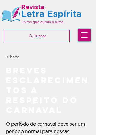
Revista
Letra Espírita
livros que curam a alma
Buscar
< Back
Breves
esclarecimen
tos a
respeito do
Carnaval
O período do carnaval deve ser um
período normal para nossas