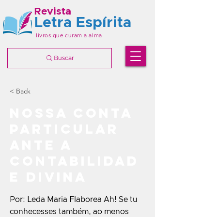
Revista
Letra Espírita
livros que curam a alma
Buscar
< Back
Nossa conta
particular
ante a
contabilidad
e divina
Por: Leda Maria Flaborea Ah! Se tu
conhecesses também, ao menos