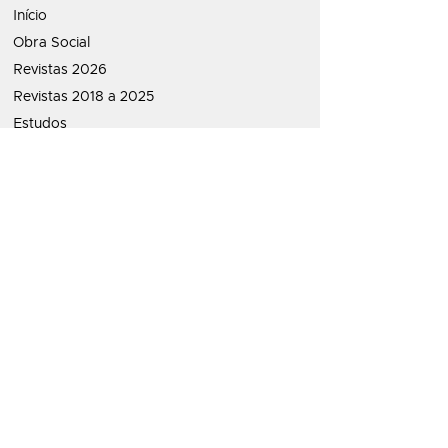
Início
Obra Social
Revistas 2026
Revistas 2018 a 2025
Estudos
Política de Priva
cidade
ATENDIMENTO:
contato@letraespirita.com.br
Whatsapp:
22
99763-1655
Redes Sociais
Clube do Livro LETRA ESPÍRITA
Viana e Santos Livraria Espírita Ltda
CNPJ:
13.022.435
/0001-89
Rua Monsenhor Aquiles, 259