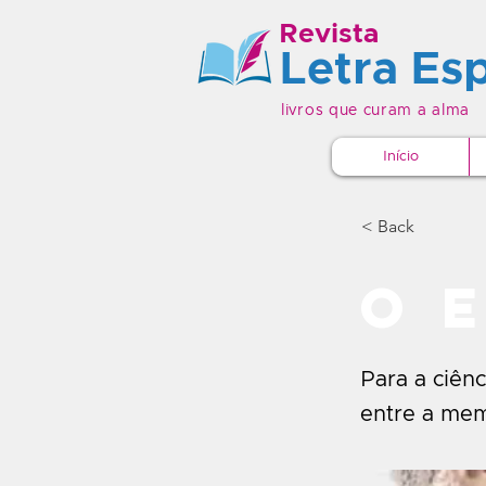
Revista
Letra Esp
livros que curam a alma
Início
< Back
O 
Para a ciênc
entre a mem