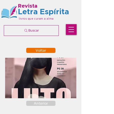
Revista
Letra Espírita
livros que curam a alma
Buscar
Voltar
Anterior