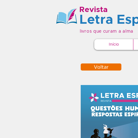
Revista
Letra Esp
livros que curam a alma
Início
Voltar