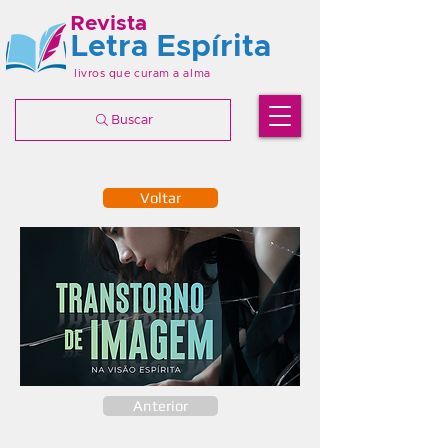
Revista
Letra Espírita
livros que curam a alma
Buscar
Voltar
Anterior