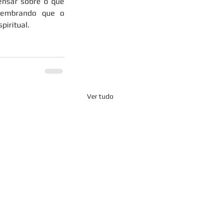
nsar sobre o que 
lembrando que o 
piritual.
Ver tudo