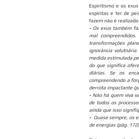
Espiritismo e os exus
espíritas e ter de pe
fazem não é realizado
- 
Os exus também faz
mal compreendidos.
transformações plane
ignorância volutnári
medida estimulada pe
do que significa ofer
diárias. Se os enc
compreendendo a força
derrota impactante (pá
- 
Não há quem viva sem
de todos os processos
ainda que isso signifi
- 
 Quase sempre, os e
de energias (pág. 172)