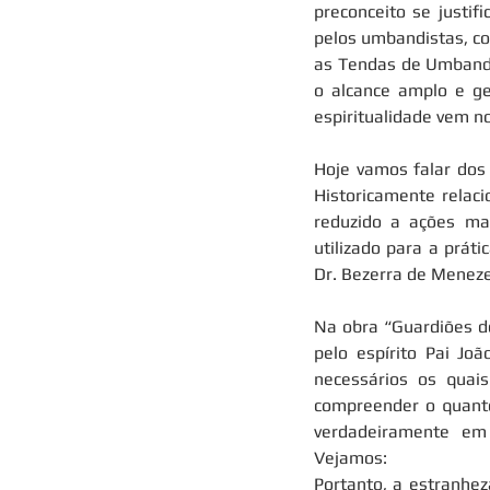
preconceito se justif
pelos umbandistas, co
as Tendas de Umbanda
o alcance amplo e ge
espiritualidade vem n
Hoje vamos falar dos 
Historicamente relac
reduzido a ações ma
utilizado para a prát
Dr. Bezerra de Meneze
Na obra “Guardiões do
pelo espírito Pai Jo
necessários os quai
compreender o quanto
verdadeiramente em 
Vejamos:
Portanto, a estranhez