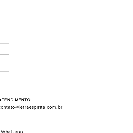
 o nosso propósito de
?
ATENDIMENTO:
contato@letraespirita.com.br
Whatsapp: