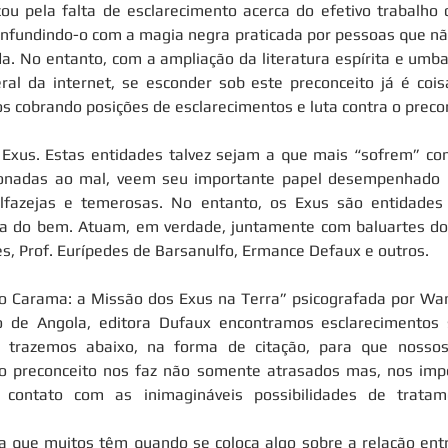
icou pela falta de esclarecimento acerca do efetivo trabalho 
nfundindo-o com a magia negra praticada por pessoas que nã
. No entanto, com a ampliação da literatura espírita e umba
ral da internet, se esconder sob este preconceito já é cois
os cobrando posições de esclarecimentos e luta contra o preco
Exus. Estas entidades talvez sejam a que mais “sofrem” com
ionadas ao mal, veem seu importante papel desempenhado na
lfazejas e temerosas. No entanto, os Exus são entidades
ica do bem. Atuam, em verdade, juntamente com baluartes do
s, Prof. Eurípedes de Barsanulfo, Ermance Defaux e outros.
 Carama: a Missão dos Exus na Terra” psicografada por Wand
ão de Angola, editora Dufaux encontramos esclarecimentos 
s trazemos abaixo, na forma de citação, para que nossos
 preconceito nos faz não somente atrasados mas, nos imp
contato com as inimagináveis possibilidades de tratamen
a que muitos têm quando se coloca algo sobre a relação entr