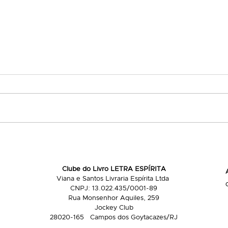
Obstáculos invisíveis na
Qual
evolução
vida
Clube do Livro LETRA ESPÍRITA
Viana e Santos Livraria Espírita Ltda
CNPJ: 13.022.435/0001-89
Rua Monsenhor Aquiles, 259
Jockey Club
28020-165 Campos dos Goytacazes/RJ