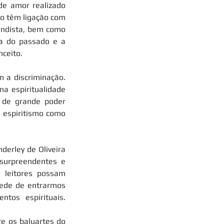
de amor realizado 
o têm ligação com 
ndista, bem como 
a do passado e a 
nceito.
 a discriminação. 
 espiritualidade 
 de grande poder 
 espiritismo como 
erley de Oliveira 
surpreendentes e 
 leitores possam 
ede de entrarmos 
tos espirituais. 
e os baluartes do 