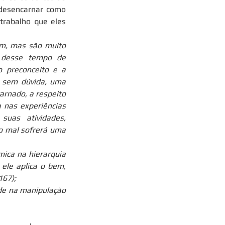
 desencarnar como 
trabalho que eles 
m, mas são muito 
 desse tempo de 
 preconceito e a 
 sem dúvida, uma 
nado, a respeito 
 nas experiências 
uas atividades, 
o mal sofrerá uma 
ica na hierarquia 
ele aplica o bem, 
167);
de na manipulação 