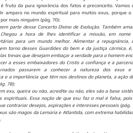
 é fruto da pura ignorância dos fatos e preconceito. Vamos
dir amparo no mundo espiritual para muitos exus, porque o 
 por mais ninguém (pág. 70);
em parte desse Concerto Divino de Evolução. Também ama
 Chegou a hora de lhes identificar a missão, em nome
tárias para um mundo melhor. Alimentar a repugnância, o
a em torno desses Guardiões do bem e da justiça cármica, é,
las trevas que desejam embaçar a verdade para o homem encar
ecer a esses embaixadores do Cristo a confiança e a parceria
arnados passarem a conhecer a natureza dos exus e s
 e a importância que têm nos destinos do planeta, a ação d
g. 78);
 exu, queira ou não, acredite ou não, eles são a base sistêm
 espirituais. Essa noção de que exu faz o mal é falsa, pois 
que contrariar desejos, aspirações e interesses pessoais (pág. 
xus são magos da Lemúria e Atlantida, com extrema habilida
.