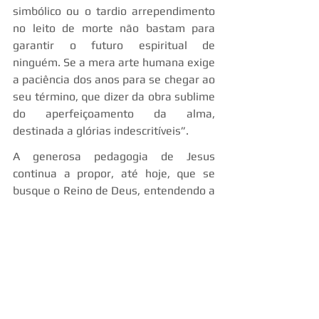
simbólico ou o tardio arrependimento 
no leito de morte não bastam para 
garantir o futuro espiritual de 
ninguém. Se a mera arte humana exige 
a paciência dos anos para se chegar ao 
seu término, que dizer da obra sublime 
do aperfeiçoamento da alma, 
destinada a glórias indescritíveis”.
A generosa pedagogia de Jesus 
continua a propor, até hoje, que se 
busque o Reino de Deus, entendendo a 
expressão como a espiritualidade que 
devemos conquistar, conscientes de 
que ninguém a logrará à custa de 
rituais externos, por mais honestos 
que sejam, que não impliquem a 
mobilização de nossas forças 
intelectuais, morais e às vezes físicas.