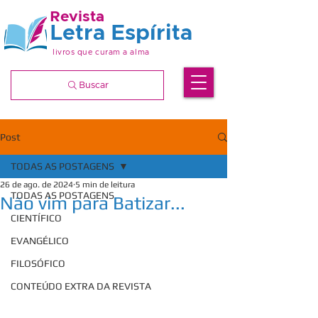
Revista
Letra Espírita
livros que curam a alma
Buscar
Post
TODAS AS POSTAGENS
26 de ago. de 2024
5 min de leitura
TODAS AS POSTAGENS
Não vim para Batizar...
CIENTÍFICO
EVANGÉLICO
FILOSÓFICO
CONTEÚDO EXTRA DA REVISTA